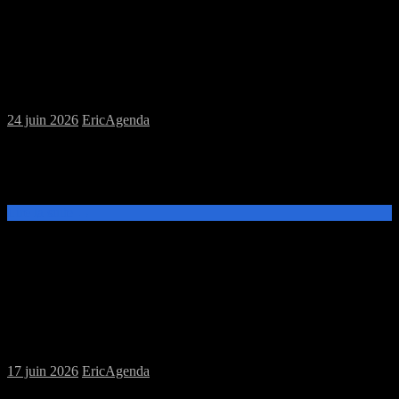
Samedi 27/06/2026 : MJC jeux de plateau
Puis soirée jeux à la Perle Rare
24 juin 2026
Eric
Agenda
Ce samedi 27 juin, de 14h à 19h, venez découvrir et jouer aux jeux
de plateau à la MJC Prévert. A 20h participez à la soirée initiation &
découverte à la Perle R@re.
Lire la suite →
Samedi 20/06/2026 : MJC jeux de plateau
17 juin 2026
Eric
Agenda