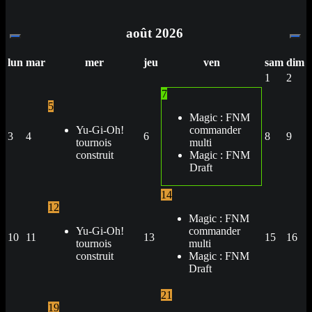
août
2026
lun
mar
mer
jeu
ven
sam
dim
1
2
7
5
Magic : FNM
Yu-Gi-Oh!
commander
3
4
6
8
9
tournois
multi
construit
Magic : FNM
Draft
14
12
Magic : FNM
Yu-Gi-Oh!
commander
10
11
13
15
16
tournois
multi
construit
Magic : FNM
Draft
21
19