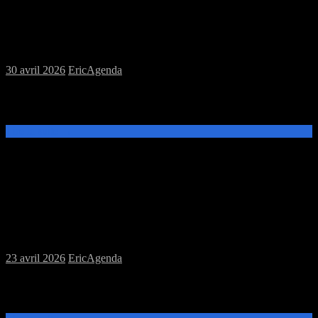
Samedi 02/05/2026 : MJC jeux de plateau
30 avril 2026
Eric
Agenda
Ce samedi 2 mai, de 14h à 20h, venez découvrir et jouer à MJC
Prevert.
Lire la suite →
Samedi 25/04/2026 : MJC jeux de plateau
23 avril 2026
Eric
Agenda
Ce samedi 25 avril, de 14h à 20h, venez découvrir et jouer à MJC
Prevert.