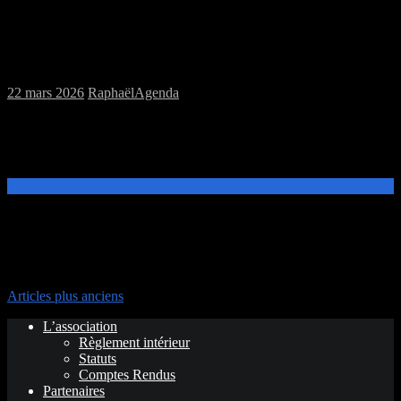
Samedi 28/03/2026 : MJC jeux de plateau
et jeu de rôles
22 mars 2026
Raphaël
Agenda
Ce samedi 28 mars de 14h à 20h, venez découvrir et jouer aux jeux
de plateau ou au jeu de rôles, Dungeons and Dragons à la MJC
Prévert.
Lire la suite →
Navigation des articles
Articles plus anciens
L’association
Règlement intérieur
Statuts
Comptes Rendus
Partenaires