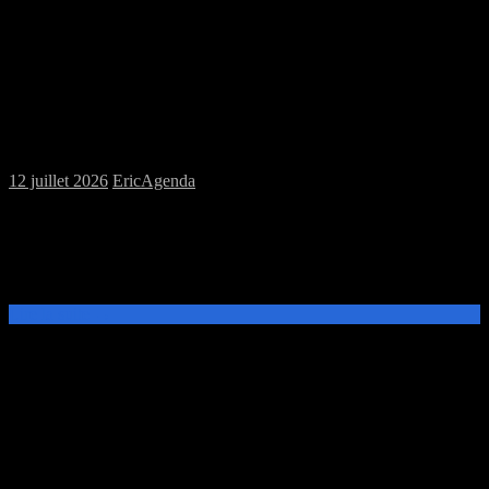
Samedi 18/07/2026 : Soirée jeux à la Perle
Rare
12 juillet 2026
Eric
Agenda
Ce samedi 18 juillet, à partir de 20h venez participez à la soirée
initiation & découverte à la Perle R@re. Que vous soyez novice ou
joueur confirmé, venez nous rejoindre pour découvrir pleins de
nouveaux[…]
Lire la suite →
Samedi 11/07/2026 : MJC jeux de plateau