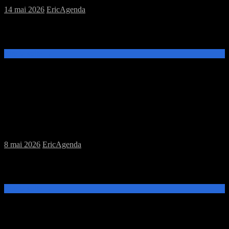
14 mai 2026
Eric
Agenda
Ce samedi 16 mai, de 14h à 20h, venez découvrir et jouer à MJC
Prevert.
Lire la suite →
Samedi 09/05/2026 : MJC jeux de plateau
8 mai 2026
Eric
Agenda
Ce samedi 9 mai, de 14h à 20h, venez découvrir et jouer à MJC
Prevert.
Lire la suite →