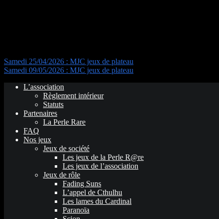
Navigation de l’article
Samedi 25/04/2026 : MJC jeux de plateau
Samedi 09/05/2026 : MJC jeux de plateau
L’association
Règlement intérieur
Statuts
Partenaires
La Perle Rare
FAQ
Nos jeux
Jeux de société
Les jeux de la Perle R@re
Les jeux de l’association
Jeux de rôle
Fading Suns
L’appel de Cthulhu
Les lames du Cardinal
Paranoïa
Scion