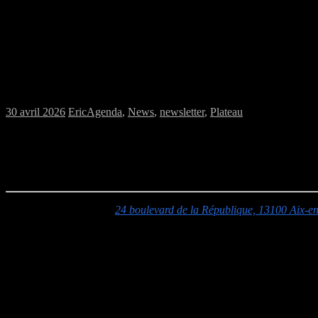
Samedi 02/05/2026 : MJC jeux de plateau
30 avril 2026
Eric
Agenda
,
News
,
newsletter
,
Plateau
Ce samedi 2 mai, de 14h à 20h, venez découvrir et jouer à MJC Preve
Venez découvrir ou redécouvrir les jeux de l’association, apportez les
MJC Jacques Prévert :
24 boulevard de la République, 13100 Aix-e
Accès :
L’entrée s’effectue par la cour
rue Joseph Ravaisou
(monter l
Pour être sûr de profiter des jeux, venez avant 18h00.