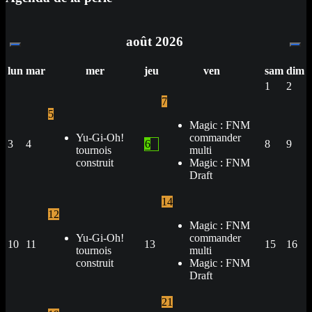
août
2026
lun
mar
mer
jeu
ven
sam
dim
1
2
7
5
Magic : FNM
Yu-Gi-Oh!
commander
3
4
6
8
9
tournois
multi
construit
Magic : FNM
Draft
14
12
Magic : FNM
Yu-Gi-Oh!
commander
10
11
13
15
16
tournois
multi
construit
Magic : FNM
Draft
21