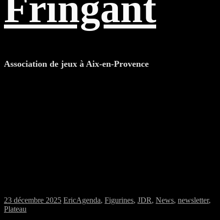
Fringant
Association de jeux à Aix-en-Provence
Le troll est en congés jusqu’au 10/1
23 décembre 2025
Eric
Agenda
,
Figurines
,
JDR
,
News
,
newsletter
,
Plateau