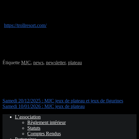
Salut les Trolls,
le troll est parti skier au canada avec ses collègues
(
https://trollresort.com/
), il n’y aura pas de session pendant la période
des fêtes, donc les samedi 27 décembre et 3 janvier.
Le Troll Fringant revient le samedi 10 Janvier 2025
Bon bout d’an et à l’an que ven.
Étiquette
MJC
,
news
,
newsletter
,
plateau
Navigation de l’article
Samedi 20/12/2025 : MJC jeux de plateau et jeux de figurines
Samedi 10/01/2026 : MJC jeux de plateau
L’association
Règlement intérieur
Statuts
Comptes Rendus