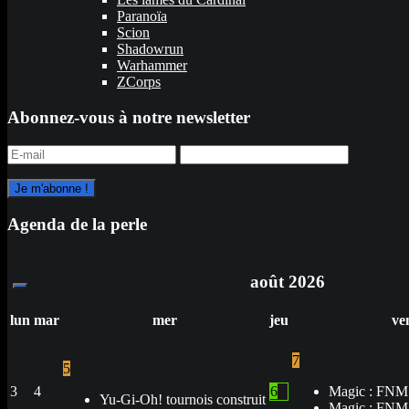
Paranoïa
Scion
Shadowrun
Warhammer
ZCorps
Abonnez-vous à notre newsletter
Agenda de la perle
août
2026
lun
mar
mer
jeu
ve
7
5
3
4
6
Magic : FNM
Yu-Gi-Oh! tournois construit
Magic : FNM 