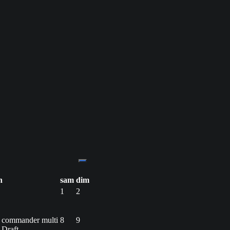
n
sam
dim
1
2
 commander multi
8
9
Draft