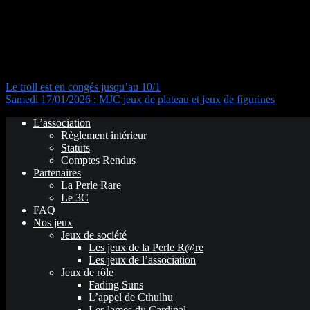
Navigation de l’article
Le troll est en congés jusqu’au 10/1
Samedi 17/01/2026 : MJC jeux de plateau et jeux de figurines
L’association
Règlement intérieur
Statuts
Comptes Rendus
Partenaires
La Perle Rare
Le 3C
FAQ
Nos jeux
Jeux de société
Les jeux de la Perle R@re
Les jeux de l’association
Jeux de rôle
Fading Suns
L’appel de Cthulhu
Les lames du Cardinal