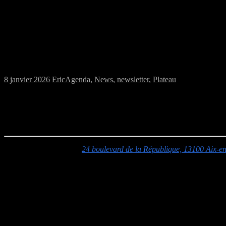
Samedi 10/01/2026 : MJC jeux de plateau
8 janvier 2026
Eric
Agenda
,
News
,
newsletter
,
Plateau
Ce samedi 10 janvier, de 14h à 20h, venez jouer aux jeux de plateau 
Venez découvrir ou redécouvrir les jeux de l’association, apportez les
MJC Jacques Prévert :
24 boulevard de la République, 13100 Aix-e
Accès :
L’entrée s’effectue par la cour
rue Joseph Ravaisou
(monter l
Pour être sûr de profiter des jeux, venez avant 18h00.