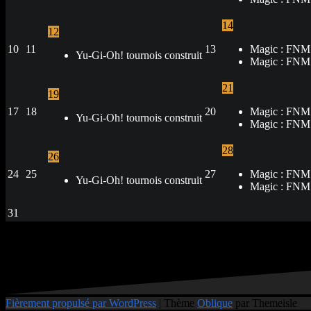
14
12
10
11
13
Magic : FNM
Yu-Gi-Oh! tournois construit
Magic : FNM 
21
19
17
18
20
Magic : FNM
Yu-Gi-Oh! tournois construit
Magic : FNM 
28
26
24
25
27
Magic : FNM
Yu-Gi-Oh! tournois construit
Magic : FNM 
31
Fièrement propulsé par WordPress
|
Thème
Oblique
par Themeisle