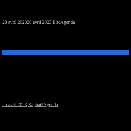
Rappel MJC jeux de plateau ce samedi 29
avril
28 avril 2023
28 avril 2023
Eric
Agenda
Venez tester les jeux de l’association, apportez les jeux que vous
souhaitez faire découvrir ou découvrir les jeux prêtés par la Perle
Rare Ce samedi : Trio: Trio est un jeu que l’on peut emmener[…]
Lire la suite →
Samedi 29/04/2023 : MJC jeux de plateau
25 avril 2023
Raphaël
Agenda
Ce samedi 29 avril de 14h à 20h à la MJC Prévert, Le Troll Fringant
vous propose une session de jeux de plateaux. Venez tester les jeux
présents ou apportez les jeux que vous souhaitez[…]