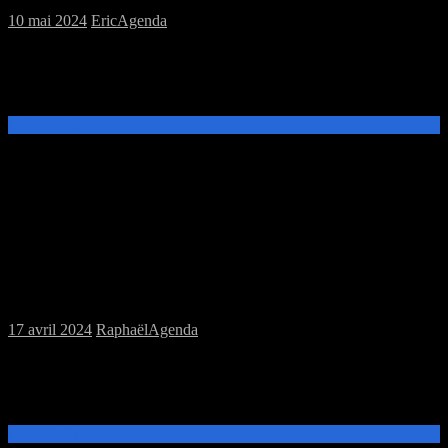
10 mai 2024
Eric
Agenda
Bonjour Pour rappel, il n’y a pas de session jeu de plateau ce samedi
en raison du pont du 8 mai et de l’ascension. L’équipe du Troll
Fringant
Lire la suite →
Samedi 20/04/2023 : Annulation session
MJC
17 avril 2024
Raphaël
Agenda
Bonjour Faute d’inscrit la session jdr du 20 avril 2024 est annulée.
Le Troll revient le 27 avril avec une session jeu de plateau. L’équipe
du Troll Fringant
Lire la suite →