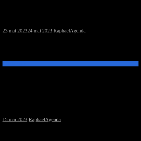
Ce samedi 27 mai : jeux de plateau
23 mai 2023
24 mai 2023
Raphaël
Agenda
De 14h à 20h à la MJC Prévert, venez tester les jeux de
l’association, apportez les jeux que vous souhaitez faire découvrir ou
découvrir les jeux prêtés par la Perle Rare: Zéro à 1000: LE[…]
Lire la suite →
Samedi 20/05/2023 : MJC jeux de Rôles
15 mai 2023
Raphaël
Agenda
Samedi 20 Mai à 14h à la MJC Prévert, session jeux de rôles avec
Ravnica la Cité des Guildes (Donjons et Dragons 5ème édition)