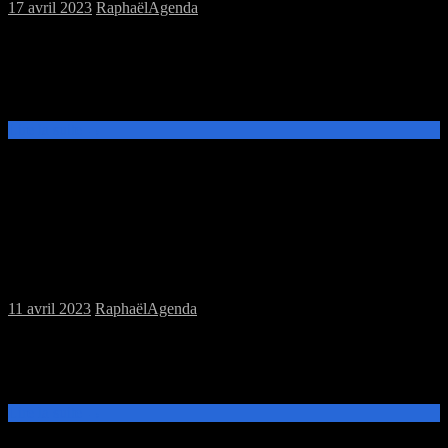
17 avril 2023
Raphaël
Agenda
Samedi 22 Mars à 14h à la MJC Prévert, session jeux de rôles
Changelin les Egarés Vous étiez humains autrefois, avant que vous
ne soyez capturés ou entraînés dans le monde de Féérie. Vos
ravisseurs[…]
Lire la suite →
Samedi 15/04/2023 : MJC jeux de plateau
11 avril 2023
Raphaël
Agenda
Ce samedi 15 avril de 14h à 20h à la MJC Prévert, Le Troll Fringant
vous propose une session de jeux de plateaux. Venez tester les jeux
présents ou apportez les jeux que vous souhaitez[…]
Lire la suite →