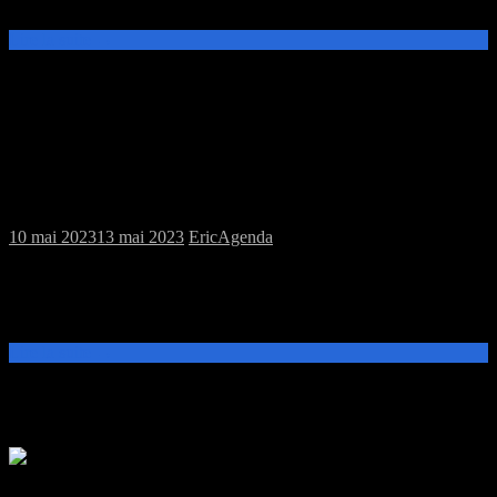
Channel Fear
Lire la suite →
Ce samedi 13 mai MJC jeux de plateau
10 mai 2023
13 mai 2023
Eric
Agenda
Venez tester les jeux de l’association, apportez les jeux que vous
souhaitez faire découvrir ou découvrir les jeux prêtés par la Perle
Rare.
Lire la suite →