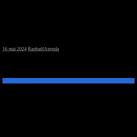
Samedi 18/05/2024 : Annulation session
MJC
16 mai 2024
Raphaël
Agenda
Bonjour Faute d’inscrit la session jdr du 18 mai 2024 est annulée.
Le Troll revient le 25 mai avec une session jeu de plateau. L’équipe
du Troll Fringant
Lire la suite →
Samedi 11/05/2023 : Pas de session MJC
jeu de plateau