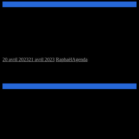
Lire la suite →
Samedi 22/04/2023 : Annulation MJC
20 avril 2023
21 avril 2023
Raphaël
Agenda
Bonjour les MJC du 22 est annulée: Le Troll reprendra ses activités
le 29/04 avec la session plateau. L’équipe du Troll Fringant
Lire la suite →
Samedi 22/04/2023 : MJC jeux de Rôles