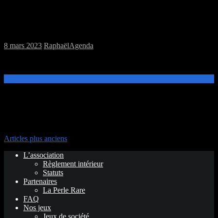
Samedi 11/03/2023 : Annulation MJC
8 mars 2023
Raphaël
Agenda
Exceptionellement la MJC Jeu de plateau du 11/03/2023 est annulée
Lire la suite →
Navigation des articles
Articles plus anciens
L’association
Règlement intérieur
Statuts
Partenaires
La Perle Rare
FAQ
Nos jeux
Jeux de société