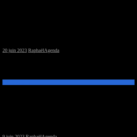
Samedi 24/06/2023 : MJC jeux de plateau
20 juin 2023
Raphaël
Agenda
De 14h à 20h à la MJC Prévert, venez jouer aux jeux de
l’association, apportez les jeux que vous souhaitez faire découvrir ou
découvrir les jeux prêtés par la Perle Rare.
Lire la suite →
Samedi 17/06/2023 : MJC jeux de Rôles
9 juin 2023
Raphaël
Agenda