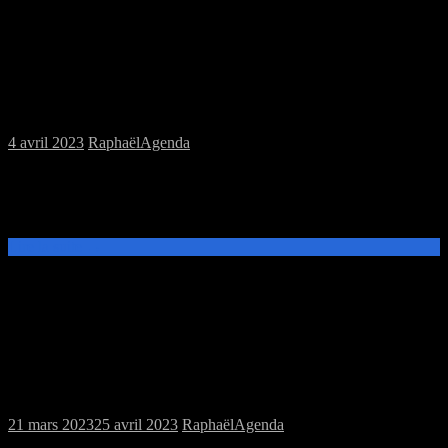
Samedi 08/04/2023 : Annulation MJC
4 avril 2023
Raphaël
Agenda
En raison du week-end de Pâques la MJC Jeu de plateau du
08/04/2023 est reportée à la semaine suivante: 15/04/2023. Joyeuses
Pâques L’équipe du Troll Fringant
Lire la suite →
Samedi 25/03/2023 : MJC jeux de plateau
21 mars 2023
25 avril 2023
Raphaël
Agenda