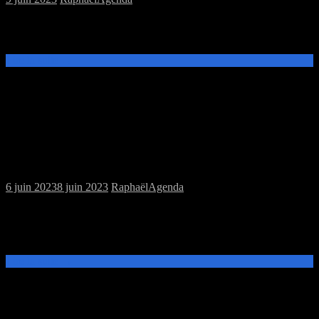
Samedi 20 Mai à 14h à la MJC Prévert, session jeux de rôles avec
Red Markets Complotistes Donjons et Dragons
Lire la suite →
Samedi 10/06/2023 : MJC jeux de plateau
6 juin 2023
8 juin 2023
Raphaël
Agenda
De 14h à 20h à la MJC Prévert, venez jouer aux jeux de
l’association, apportez les jeux que vous souhaitez faire découvrir ou
découvrir les jeux prêtés par la Perle Rare.
Lire la suite →