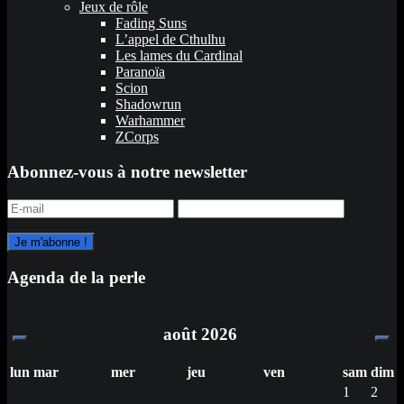
Jeux de rôle
Fading Suns
L’appel de Cthulhu
Les lames du Cardinal
Paranoïa
Scion
Shadowrun
Warhammer
ZCorps
Abonnez-vous à notre newsletter
Agenda de la perle
août
2026
lun
mar
mer
jeu
ven
sam
dim
1
2