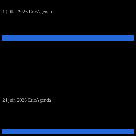
1 juillet 2026
Eric
Agenda
Ce samedi 4 juillet, de 14h à 20h, venez découvrir et jouer aux jeux
de plateau, ou de figurines à la MJC Prévert.
Lire la suite →
Samedi 27/06/2026 : MJC jeux de plateau
Puis soirée jeux à la Perle Rare
24 juin 2026
Eric
Agenda
Ce samedi 27 juin, de 14h à 19h, venez découvrir et jouer aux jeux
de plateau à la MJC Prévert. A 20h participez à la soirée initiation &
découverte à la Perle R@re.
Lire la suite →