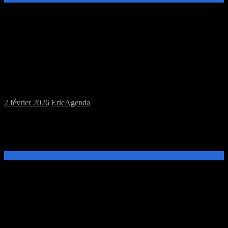
Samedi 07/02/2026 : pas de session de jeux
à la MJC
2 février 2026
Eric
Agenda
Ce samedi 7 février, les meeples sont partis skier. Il n’y aura pas de
session de jeux, les locaux de la MJC étant occupés par d’autres
activités. La prochaine session aura lieu le samedi 14[…]
Lire la suite →
Samedi 31/01/2026 : MJC jeux de plateau