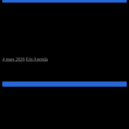
Samedi 07/03/2026 : MJC jeux de plateau
et jeux de figurines
4 mars 2026
Eric
Agenda
Ce samedi 7 mars, de 13h30 à 18h, venez découvrir et jouer aux
jeux de plateau, ou de figurines à la MJC Prévert.
Lire la suite →
Samedi 28/02/2026 : MJC jeux de plateau