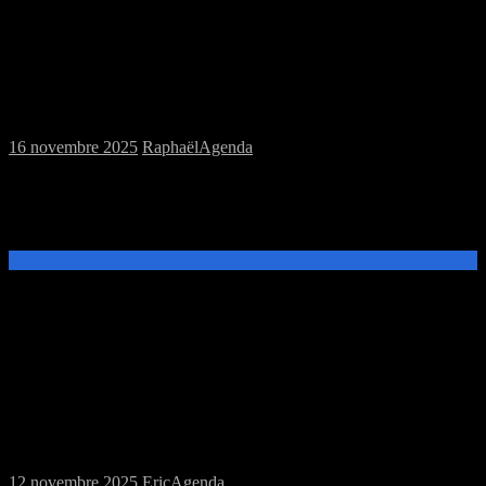
Samedi 22/11/2025 : MJC jeux de plateau
et jeu de rôles
16 novembre 2025
Raphaël
Agenda
Ce samedi 22 novembre, de 14h à 20h, venez découvrir et jouer aux
jeux de plateau ou au jeu de rôles Donjons et Dragons: Odyssées
Mythiques de Théros
Lire la suite →
Samedi 15/11/2025 : MJC jeux de plateau
et jeux de figurines
12 novembre 2025
Eric
Agenda