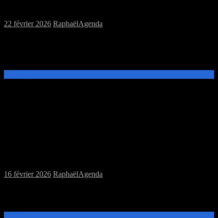
et jeu de rôles
22 février 2026
Raphaël
Agenda
Ce samedi 28 février de 14h à 20h, venez découvrir et jouer aux
jeux de plateau ou au jeu de rôles Pathfinder 2nd Edition à la MJC
Prévert.
Lire la suite →
Samedi 21/02/2026 : MJC jeux de plateau
et jeu de rôles
16 février 2026
Raphaël
Agenda
Ce samedi 21 février de 14h à 20h, venez découvrir et jouer aux
jeux de plateau ou au jeu de rôles Only War à la MJC Prévert.
Lire la suite →