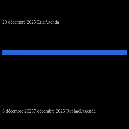
Le troll est en congés jusqu’au 10/1
23 décembre 2025
Eric
Agenda
Salut les Trolls, le troll est parti skier au canada avec ses collègues
(https://trollresort.com/), il n’y aura pas de session pendant la période
des fêtes, donc les samedi 27 décembre et 3 janvier. Le Troll[…]
Lire la suite →
Samedi 13/12/2025 : MJC jeux de plateau
et jeu de rôles
6 décembre 2025
7 décembre 2025
Raphaël
Agenda
Ce samedi 13 décembre, de 14h à 20h, venez découvrir et jouer aux
jeux de plateau ou au jeu de rôles Warhammer Fantasy Roleplay à la