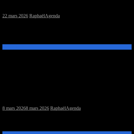
et jeu de rôles
22 mars 2026
Raphaël
Agenda
Ce samedi 28 mars de 14h à 20h, venez découvrir et jouer aux jeux
de plateau ou au jeu de rôles, Dungeons and Dragons à la MJC
Prévert.
Lire la suite →
Samedi 14/03/2026 : MJC jeux de plateau
et jeu de rôles
8 mars 2026
8 mars 2026
Raphaël
Agenda
Ce samedi 14 mars de 14h à 20h, venez découvrir et jouer aux jeux
de plateau ou au jeu de rôles Scion à la MJC Prévert.
Lire la suite →