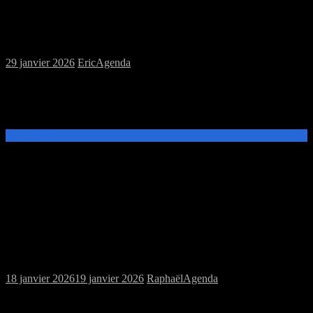
et jeux de figurines, Puis soirée jeux à la
Perle Rare
29 janvier 2026
Eric
Agenda
Ce samedi 31 janvier, de 14h à 19h, venez découvrir et jouer aux
jeux de plateau, ou de figurines à la MJC Prévert. A 20h participez à
la soirée initiation & découverte à la Perle[…]
Lire la suite →
Samedi 24/01/2026 : MJC jeux de plateau
et jeu de rôles
18 janvier 2026
19 janvier 2026
Raphaël
Agenda
Ce samedi 24 janvier, de 14h à 20h, venez découvrir et jouer aux