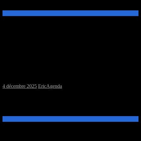
MJC Prévert.
Lire la suite →
Samedi 06/12/2025 : MJC jeux de plateau
et jeux de figurines, Puis soirée jeux à la
Perle Rare
4 décembre 2025
Eric
Agenda
Ce samedi 06 décembre, de 14h à 19h, venez découvrir et jouer aux
jeux de plateau, ou de figurines à la MJC Prévert. A 20h participez à
la soirée initiation & découverte à la Perle[…]
Lire la suite →