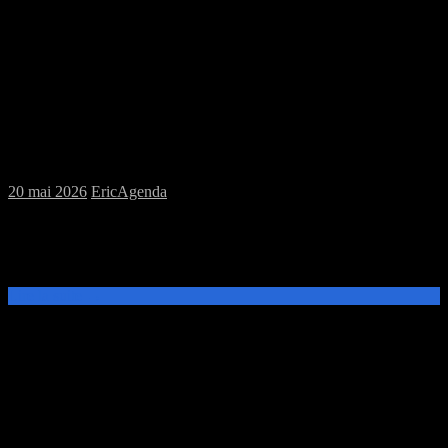
Samedi 23/05/2026 : MJC jeux de plateau
Puis soirée jeux à la Perle Rare
20 mai 2026
Eric
Agenda
Ce samedi 23 mai, de 14h à 19h, venez découvrir et jouer aux jeux
de plateau à la MJC Prévert. A 20h participez à la soirée initiation &
découverte à la Perle R@re.
Lire la suite →
Samedi 28/03/2026 : MJC jeux de plateau