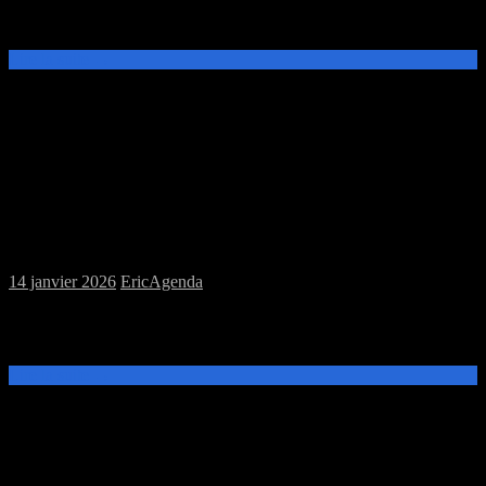
jeux de plateau ou au jeu de rôles Night Black Agents à la MJC
Prévert.
Lire la suite →
Samedi 17/01/2026 : MJC jeux de plateau
et jeux de figurines
14 janvier 2026
Eric
Agenda
Ce samedi 17 janvier, de 14h à 12h, venez découvrir et jouer aux
jeux de plateau, ou de figurines à la MJC Prévert.
Lire la suite →