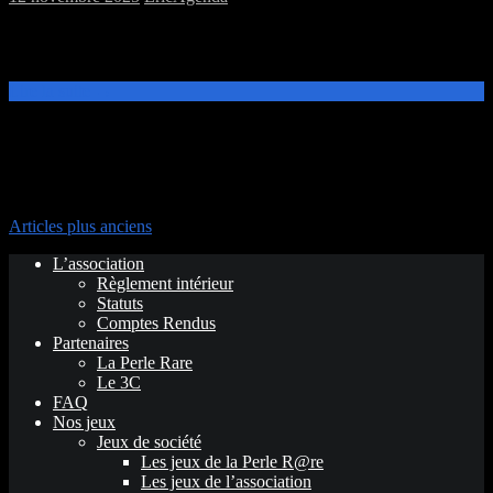
Ce samedi 15 novembre, de 14h à 20h, venez découvrir et jouer aux
jeux de plateau, ou de figurines à la MJC Prévert.
Lire la suite →
Navigation des articles
Articles plus anciens
L’association
Règlement intérieur
Statuts
Comptes Rendus
Partenaires
La Perle Rare
Le 3C
FAQ
Nos jeux
Jeux de société
Les jeux de la Perle R@re
Les jeux de l’association