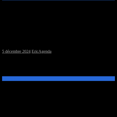
Samedi 07/12/2024 : Jeux de rôle &
plateau à la MJC
5 décembre 2024
Eric
Agenda
Samedi 7 décembre 2024, rendez-vous à 14h à la MJC, pour une
session mixte : jeux de rôle, Donjons & Dragons v5, Shadowrun
(complet) jeux de plateau,
Lire la suite →
Samedi 30/11/2024 : Jeux de rôle,