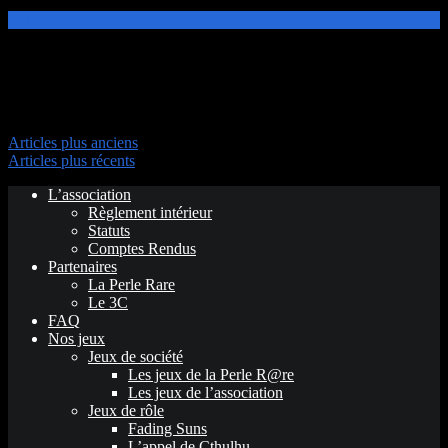
Lire la suite →
Navigation des articles
Articles plus anciens
Articles plus récents
L’association
Règlement intérieur
Statuts
Comptes Rendus
Partenaires
La Perle Rare
Le 3C
FAQ
Nos jeux
Jeux de société
Les jeux de la Perle R@re
Les jeux de l’association
Jeux de rôle
Fading Suns
L’appel de Cthulhu