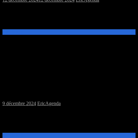
Ce samedi 14 décembre, de 14h à 19h, en complément des jeux de
plateau et de la session de jeu de rôles Star Wars, venez jouer à DD5
à la MJC Prévert. A 20h n’oubliez[…]
Lire la suite →
Samedi 14/12/2024 : MJC jeux de plateau
et jeu de rôles puis soirée jeux à la perle
rare
9 décembre 2024
Eric
Agenda
Ce samedi 14 décembre, de 14h à 19h, venez découvrir et jouer aux
jeux de plateau ou au jeu de rôles Star Wars à la MJC Prévert. A 20h
participez à la soirée initiation &[…]
Lire la suite →