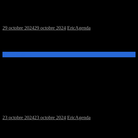
Samedi 02/11/2024 : MJC jeux de
figurines
29 octobre 2024
29 octobre 2024
Eric
Agenda
Ce samedi 2 novembre, de 14h à 20h, que vous soyez débutant ou
confirmé, vous pourrez tester l’un de nos jeux de figurines :
Lire la suite →
Samedi 26/10/2024 : MJC jeux de
figurines et de plateau
23 octobre 2024
23 octobre 2024
Eric
Agenda
Ce samedi 26 octobre, de 14h à 20h, venez découvrir et jouer aux
jeux de plateau et de figurines à la MJC Prévert.