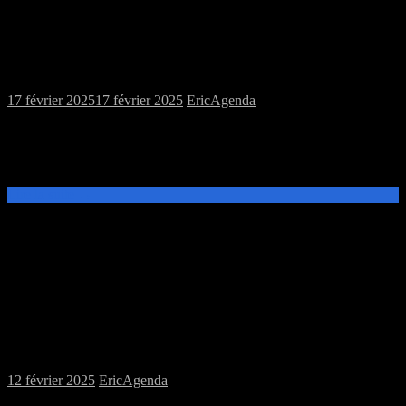
Samedi 22/02/2025 : MJC jeux de plateau,
figurines et jeu de rôles
17 février 2025
17 février 2025
Eric
Agenda
Ce samedi 22 février, de 14h à 20h, venez découvrir et jouer aux
jeux de plateau, jeux de figurines ou au jeu de rôles Red Markets à
la MJC Prévert.
Lire la suite →
Samedi 15/02/2025 : MJC jeux de plateau
soirée jeux à la perle rare
12 février 2025
Eric
Agenda