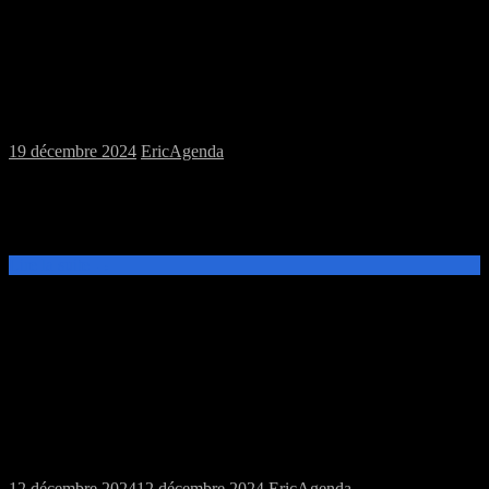
Samedi 21/12/2024 : Annulation de la
session
19 décembre 2024
Eric
Agenda
La session prévue ce samedi est annulée en raison de
l’indisponibilité du MJ. Merci de nous excusez. Passez de bonnes
Fêtes
Lire la suite →
Samedi 14/12/2024 : Seconde session de
Jeux de Rôles
12 décembre 2024
12 décembre 2024
Eric
Agenda