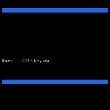
soirée initiation & découverte à la Perle R@re.
Lire la suite →
Samedi 09/11/2024 : MJC jeux de plateau
et jeu de rôles
6 novembre 2024
Eric
Agenda
Ce samedi 9 novembre, de 14h à 20h, venez jouer aux jeux de
plateau ou au jeu de rôle à la MJC Prévert.
Lire la suite →