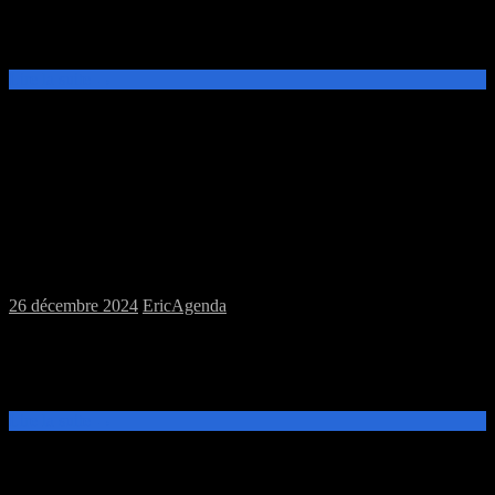
Ce samedi 11 janvier, de 14h à 20h, venez découvrir et jouer aux
jeux de plateau et de figurines à la MJC Prévert.
Lire la suite →
Fermeture pour fêtes les samedi 28
décembre et 4 janvier
26 décembre 2024
Eric
Agenda
Salut les Trolls, La MJC étant fermée, il n’y aura pas de session
pendant la période des fêtes, donc les samedi 28 décembre et 4
janvier. Le Troll Fringant revient le samedi 11 Janvier 2025[…]
Lire la suite →