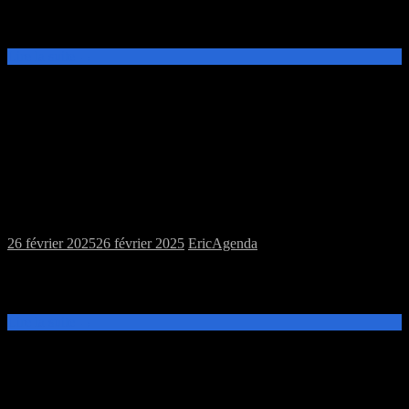
Ce samedi 8 mars, de 14h à 20h, venez découvrir et jouer aux jeux
de plateau à la MJC Prévert.
Lire la suite →
Samedi 01/03/2025 : MJC jeux de plateau,
et figurines
26 février 2025
26 février 2025
Eric
Agenda
Ce samedi 01 mars, de 14h à 20h, venez découvrir et jouer aux jeux
de plateau, ou faire de la peinture de figurines à la MJC Prévert.
Lire la suite →