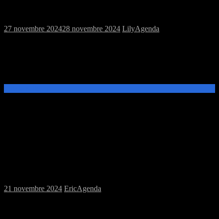
figurines & plateau à la MJC
27 novembre 2024
28 novembre 2024
Lily
Agenda
Samedi 30 novembre 2024, rendez-vous à 14h à la MJC, pour une
session mixte : jeux de rôle, Donjons & Dragons v5, jeux de
plateau, jeux de figurines : Blood Bowl, Krosmaster Blast,
Zombicide.
Lire la suite →
Samedi 23/11/2024 : MJC jeux de plateau
puis soirée jeux à la perle rare
21 novembre 2024
Eric
Agenda
Ce samedi 23 novembre, de 14h à 19h, venez découvrir et jouer aux
jeux de plateau et figurines à la MJC Prévert. A 20h participez à la