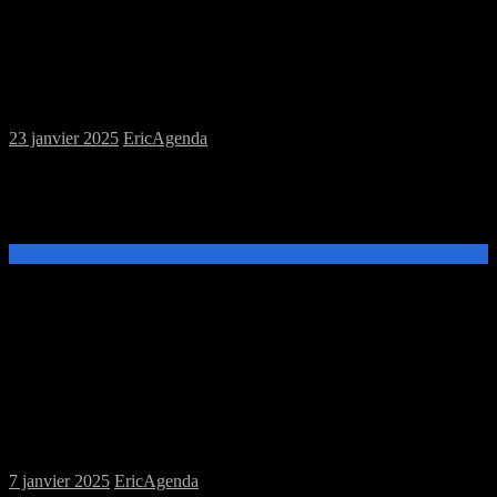
Samedi 25/01/2025 : MJC jeux de plateau
et jeu de rôles puis soirée jeux à la perle
rare
23 janvier 2025
Eric
Agenda
Ce samedi 25 janvier, de 14h à 19h, venez découvrir et jouer aux
jeux de plateau ou au jeu de rôles Monster of the week à la MJC
Prévert. A 20h participez à la soirée[…]
Lire la suite →
Samedi 11/01/2025 : MJC jeux de
figurines et de plateau
7 janvier 2025
Eric
Agenda