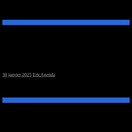
Ce samedi 15 février, de 14h à 19h, venez découvrir et jouer aux
jeux de plateau à la MJC Prévert. A 20h participez à la soirée
initiation & découverte à la Perle R@re.
Lire la suite →
Samedi 01/02/2025 : MJC jeux de plateau
30 janvier 2025
Eric
Agenda
Ce samedi 1er février, de 14h à 20h, venez découvrir et jouer aux
jeux de plateau à la MJC Prévert.
Lire la suite →