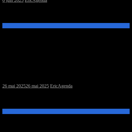
6 juin 2025
Eric
Agenda
Ce samedi 07 juin, de 14h à 20h, venez découvrir et jouer au jeu de
rôles Dungeons & Sorcery ou aux jeux de plateau à la MJC Prévert.
Lire la suite →
Samedi 31/05/2025 : MJC jeu de rôles et
jeux de plateau
26 mai 2025
26 mai 2025
Eric
Agenda
Ce samedi 31 mai, de 14h à 20h, venez découvrir et jouer au jeu de
rôles Vampire le Requiem ou aux jeux de plateau à la MJC Prévert.
Lire la suite →