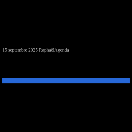
Samedi 20/09/2025 : MJC jeux de plateau
et jeu de rôles
15 septembre 2025
Raphaël
Agenda
Ce samedi 20 septembre, de 14h à 20h, venez découvrir et jouer aux
jeux de plateau ou au jeu de rôles donjons et dragons à la MJC
Prévert.
Lire la suite →
Samedi 13/09/2025 : Rentrée du Troll