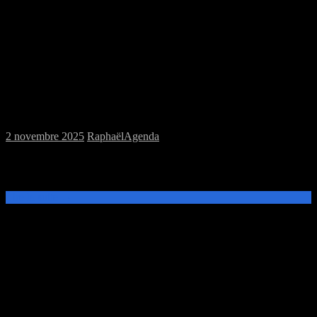
Samedi 08/11/2025 : MJC jeu de rôles
(pas de jeux de plateaux
2 novembre 2025
Raphaël
Agenda
Ce samedi 08 Novembre de 14h à 20h, venez découvrir et jouer au
jeu de rôles Vampire le Requiem à la MJC Prévert.
Lire la suite →
Samedi 18/10/2025 : MJC jeux de plateau
et jeu de rôles