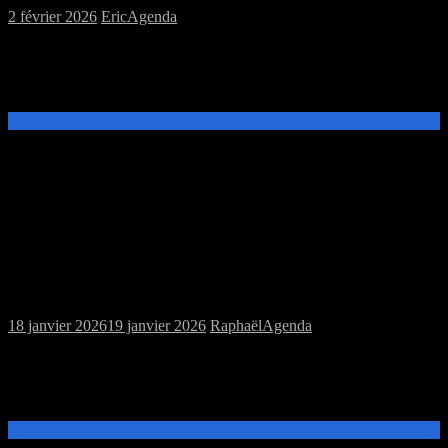
2 février 2026
Eric
Agenda
Ce samedi 7 février, les meeples sont partis skier. Il n’y aura pas de
session de jeux, les locaux de la MJC étant occupés par d’autres
activités. La prochaine session aura lieu le samedi 14[…]
Lire la suite →
Samedi 24/01/2026 : MJC jeux de plateau
et jeu de rôles
18 janvier 2026
19 janvier 2026
Raphaël
Agenda
Ce samedi 24 janvier, de 14h à 20h, venez découvrir et jouer aux
jeux de plateau ou au jeu de rôles Night Black Agents à la MJC
Prévert.
Lire la suite →