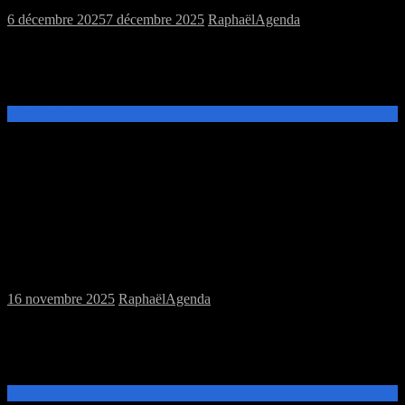
6 décembre 2025
7 décembre 2025
Raphaël
Agenda
Ce samedi 13 décembre, de 14h à 20h, venez découvrir et jouer aux
jeux de plateau ou au jeu de rôles Warhammer Fantasy Roleplay à la
MJC Prévert.
Lire la suite →
Samedi 22/11/2025 : MJC jeux de plateau
et jeu de rôles
16 novembre 2025
Raphaël
Agenda
Ce samedi 22 novembre, de 14h à 20h, venez découvrir et jouer aux
jeux de plateau ou au jeu de rôles Donjons et Dragons: Odyssées
Mythiques de Théros
Lire la suite →