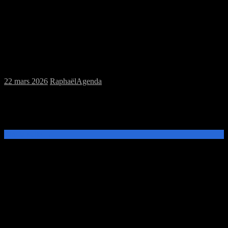
Samedi 28/03/2026 : MJC jeux de plateau
et jeu de rôles
22 mars 2026
Raphaël
Agenda
Ce samedi 28 mars de 14h à 20h, venez découvrir et jouer aux jeux
de plateau ou au jeu de rôles, Dungeons and Dragons à la MJC
Prévert.
Lire la suite →
Samedi 14/03/2026 : MJC jeux de plateau
et jeu de rôles