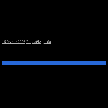
Samedi 21/02/2026 : MJC jeux de plateau
et jeu de rôles
16 février 2026
Raphaël
Agenda
Ce samedi 21 février de 14h à 20h, venez découvrir et jouer aux
jeux de plateau ou au jeu de rôles Only War à la MJC Prévert.
Lire la suite →
Samedi 07/02/2026 : pas de session de jeux
à la MJC