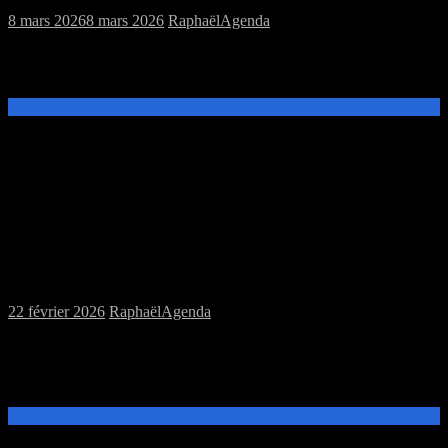
8 mars 2026
8 mars 2026
Raphaël
Agenda
Ce samedi 14 mars de 14h à 20h, venez découvrir et jouer aux jeux
de plateau ou au jeu de rôles Scion à la MJC Prévert.
Lire la suite →
Samedi 28/02/2026 : MJC jeux de plateau
et jeu de rôles
22 février 2026
Raphaël
Agenda
Ce samedi 28 février de 14h à 20h, venez découvrir et jouer aux
jeux de plateau ou au jeu de rôles Pathfinder 2nd Edition à la MJC
Prévert.
Lire la suite →