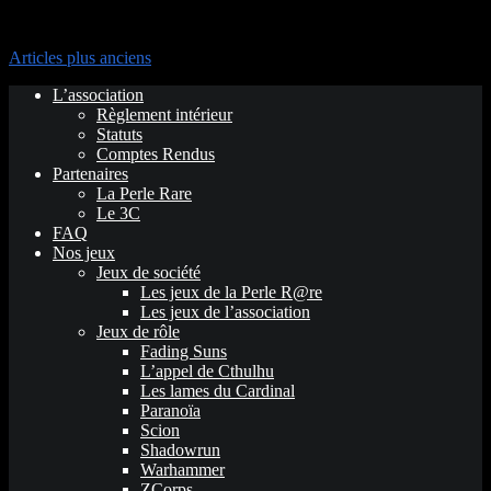
Navigation des articles
Articles plus anciens
L’association
Règlement intérieur
Statuts
Comptes Rendus
Partenaires
La Perle Rare
Le 3C
FAQ
Nos jeux
Jeux de société
Les jeux de la Perle R@re
Les jeux de l’association
Jeux de rôle
Fading Suns
L’appel de Cthulhu
Les lames du Cardinal
Paranoïa
Scion
Shadowrun
Warhammer
ZCorps