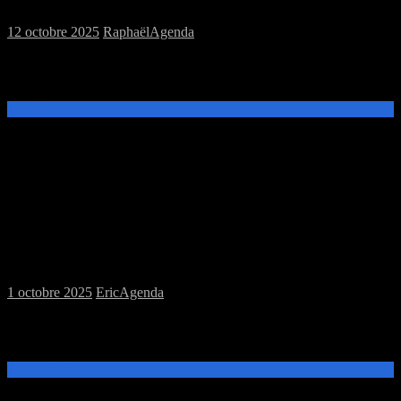
12 octobre 2025
Raphaël
Agenda
Ce samedi 18 Octobre, de 14h à 20h, venez découvrir et jouer aux
jeux de plateau ou au jeu de rôles donjons crawl à la MJC Prévert.
Lire la suite →
Samedi 04/10/2025 : MJC jeu de rôles
(pas de jeux de plateau)
1 octobre 2025
Eric
Agenda
Ce samedi 04 Octobre, de 14h à 20h, venez jouer au jeu de rôles
Hyrule la Terre des Légendes à la MJC Prévert.
Lire la suite →