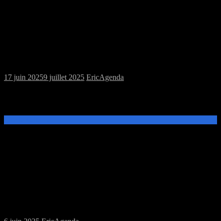
Samedi 21/06/2025 : MJC jeux de plateau
et jeu de rôles
17 juin 2025
9 juillet 2025
Eric
Agenda
Ce samedi 21 juin, de 14h à 20h, venez découvrir et jouer aux jeux
de plateau ou au jeu de rôles donjons et dragons à la MJC Prévert.
Lire la suite →
Samedi 07/06/2025 : MJC jeu de rôles et
jeux de plateau