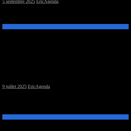
5 septembre 2025
Eric
Agenda
Le Samedi 13 septembre de 14h00 à 20h00, le Troll Fringant fait sa
rentrée avec une séance jeux de plateau.
Lire la suite →
Samedi 12/07/2025 : MJC jeux de plateau
et jeu de rôles
9 juillet 2025
Eric
Agenda
Ce samedi 12 juillet, de 14h à 20h, venez découvrir et jouer aux
jeux de plateau ou au jeu de rôles donjons et dragons à la MJC
Prévert.
Lire la suite →