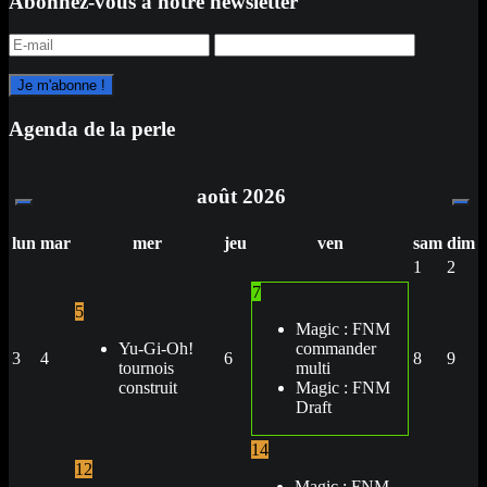
Abonnez-vous à notre newsletter
Agenda de la perle
août
2026
lun
mar
mer
jeu
ven
sam
dim
1
2
7
5
Magic : FNM
Yu-Gi-Oh!
commander
3
4
6
8
9
tournois
multi
construit
Magic : FNM
Draft
14
12
Magic : FNM