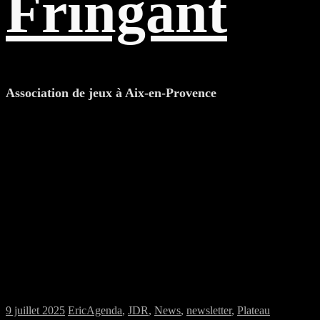
Fringant
Association de jeux à Aix-en-Provence
Samedi 12/07/2025 : MJC jeux de plateau
et jeu de rôles
9 juillet 2025
Eric
Agenda
,
JDR
,
News
,
newsletter
,
Plateau