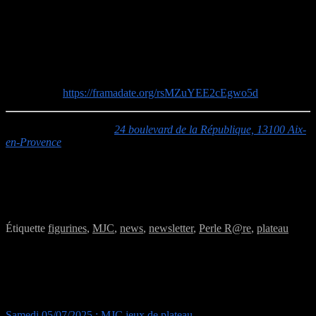
Des femmes disparaissent tous les 10 ans dans le village de GAGGI
dans le comté de Messina.
Des légendes disent que quelque chose se réveillerait tous les 10
ans. Il faut absolument provoquer un extrême préjudice à cette chose
abominable.
Inscriptions:
https://framadate.org/rsMZuYEE2cEgwo5d
MJC Jacques Prévert :
24 boulevard de la République, 13100 Aix-
en-Provence
Accès :
L’entrée s’effectue par la cour
rue Joseph Ravaisou
(monter les escaliers derrière la haie sur la droite)
Pour être sûr de profiter des jeux, venez avant 18h00.
Étiquette
figurines
,
MJC
,
news
,
newsletter
,
Perle R@re
,
plateau
Navigation de l’article
Samedi 05/07/2025 : MJC jeux de plateau