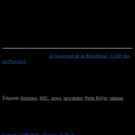
habitants des Terres Perdues, légalement morts et abandonnés par
ceux qui étaient censés vous protéger. Hélas, l’Apocalypse
n’empêche pas votre communauté de vous demander le loyer.
Système: 2d10 de couleurs différentes
Joueurs: 3-6
Inscriptions: https://forms.gle/LbxZLqrNAr4Qp4fJ8
MJC Jacques Prévert :
24 boulevard de la République, 13100 Aix-
en-Provence
Accès :
L’entrée s’effectue par la cour
rue Joseph Ravaisou
(monter les escaliers derrière la haie sur la droite)
Pour être sûr de profiter des jeux, venez avant 18h00.
Étiquette
figurines
,
MJC
,
news
,
newsletter
,
Perle R@re
,
plateau
Navigation de l’article