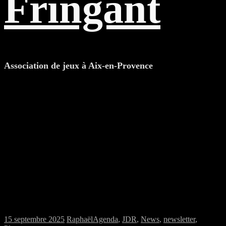
Fringant
Association de jeux à Aix-en-Provence
Samedi 20/09/2025 : MJC jeux de plateau
et jeu de rôles
15 septembre 2025
Raphaël
Agenda
,
JDR
,
News
,
newsletter
,