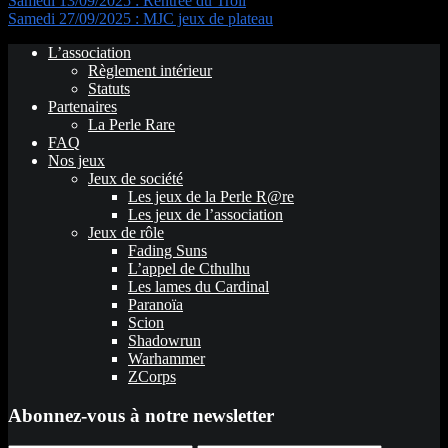
Samedi 13/09/2025 : Rentrée du Troll
Samedi 27/09/2025 : MJC jeux de plateau
L’association
Règlement intérieur
Statuts
Partenaires
La Perle Rare
FAQ
Nos jeux
Jeux de société
Les jeux de la Perle R@re
Les jeux de l’association
Jeux de rôle
Fading Suns
L’appel de Cthulhu
Les lames du Cardinal
Paranoïa
Scion
Shadowrun
Warhammer
ZCorps
Abonnez-vous à notre newsletter