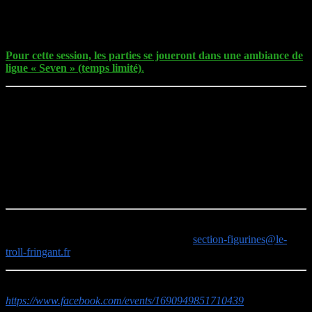
Débutants :
Parties d’initiation
Confirmés :
Amenez votre équipe (Règles 2020 –
Teams de 7 joueurs à 600.000 PC)
Pour cette session, les parties se joueront dans une ambiance de
ligue « Seven » (temps limité)
.
Krosmaster Blast
:
Type de jeu :
Jeu d’escarmouche / Prise d’objectifs
Univers :
Wakfu
Débutants :
Parties d’initiation
Confirmés :
Equipe de 2 à 4 Krosmasters
Des parties de
Zombicide v1
sont toujours possibles ainsi que
KillTeam
(uniquement pour joueurs confirmés).
Note :
Si vous souhaitez
[faire]
découvrir un autre jeu de figurines,
n’hésitez pas à nous contacter à l’adresse :
section-figurines@le-
troll-fringant.fr
Evénement facebook :
https://www.facebook.com/events/1690949851710439