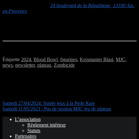
MJC Jacques Prévert :
24 boulevard de la République, 13100 Aix-
en-Provence
Accès :
L’entrée s’effectue par la cour
rue Joseph Ravaisou
(monter les escaliers derrière la haie sur la droite)
Bon week-end à tous !
Étiquette
2024
,
Blood Bowl
,
figurines
,
Krosmaster Blast
,
MJC
,
news
,
newsletter
,
plateau
,
Zombicide
Navigation de l’article
Samedi 27/04/2024: Soirée jeux à la Perle Rare
Samedi 11/05/2023 : Pas de session MJC jeu de plateau
L’association
Règlement intérieur
Statuts
Partenaires