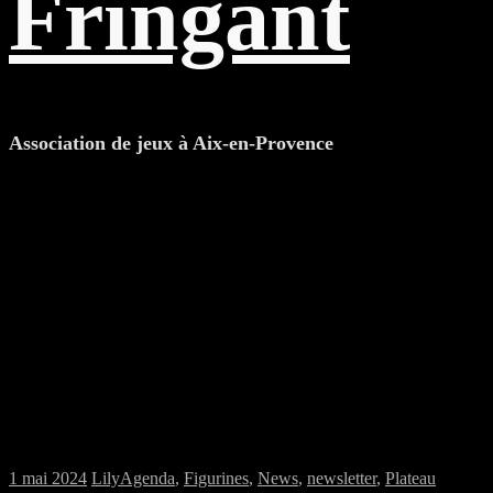
Fringant
Association de jeux à Aix-en-Provence
Samedi 04/05/2024 : Session mixte
figurines & plateau à la MJC
1 mai 2024
Lily
Agenda
,
Figurines
,
News
,
newsletter
,
Plateau