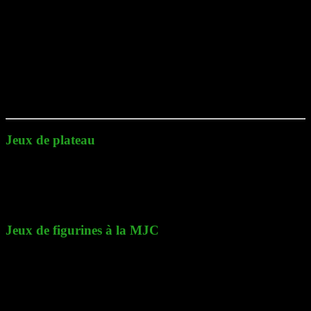
Samedi 04 mai 2024, rendez-vous à 14h à la
MJC
, pour une session
mixte :
jeux de plateau,
jeux de figurines :
Blood Bowl
« Seven »,
Krosmaster Blast
.
Jeux de plateau
V
enez découvrir ou redécouvrir les jeux de l’association ou apportez
les jeux que vous souhaitez faire découvrir.
Jeux de figurines à la MJC
Les jeux mis à l’honneur pour cette session :
Blood Bowl « Seven »:
Type de jeu :
Jeu de football américain
Univers :
Médiéval fantastique