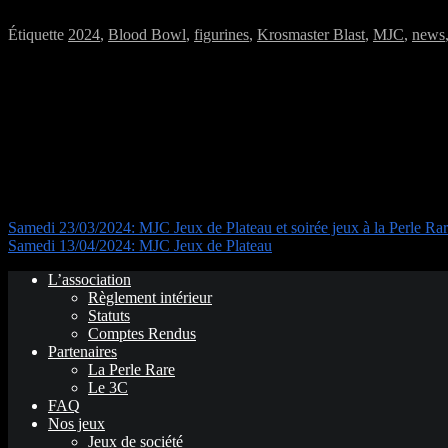
Bon week-end à tous !
Étiquette
2024
,
Blood Bowl
,
figurines
,
Krosmaster Blast
,
MJC
,
news
Navigation de l’article
Samedi 23/03/2024: MJC Jeux de Plateau et soirée jeux à la Perle Ra
Samedi 13/04/2024: MJC Jeux de Plateau
L’association
Règlement intérieur
Statuts
Comptes Rendus
Partenaires
La Perle Rare
Le 3C
FAQ
Nos jeux
Jeux de société