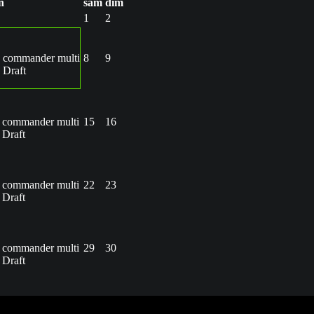
n
sam
dim
1
2
 commander multi
8
9
 Draft
 commander multi
15
16
Draft
 commander multi
22
23
Draft
 commander multi
29
30
Draft