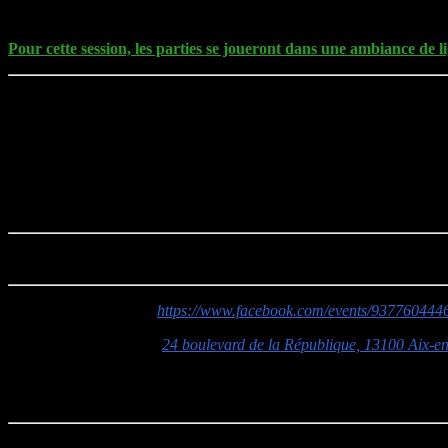
Confirmés :
Amenez votre équipe (Règles 2020 – Teams 
Pour cette session, les parties se joueront dans une ambiance de l
Krosmaster Blast
:
Type de jeu :
Jeu d’escarmouche / Prise d’objectifs
Univers :
Wakfu
Débutants :
Parties d’initiation
Confirmés :
Equipe de 2 à 4 Krosmasters
Des parties de
Zombicide v1
sont toujours possibles ainsi que
KillTe
Note :
Si vous souhaitez
[faire]
découvrir un autre jeu de figurines, n’
Evénement facebook :
https://www.facebook.com/events/93776044
MJC Jacques Prévert :
24 boulevard de la République, 13100 Aix-e
Accès :
L’entrée s’effectue par la cour
rue Joseph Ravaisou
(monter l