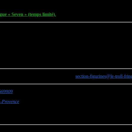
de 7 joueurs à 600.000 PC)
igue « Seven » (temps limité)
.
am
(uniquement pour joueurs confirmés).
hésitez pas à nous contacter à l’adresse :
section-figurines@le-troll-fring
4669909
n-Provence
es escaliers derrière la haie sur la droite)