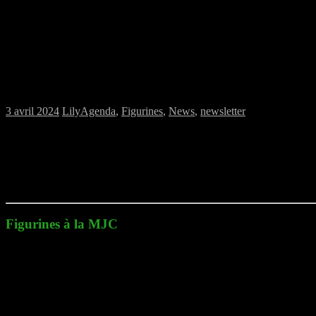
Samedi 06/04/2024 : Jeux de figurines à l
3 avril 2024
Lily
Agenda
,
Figurines
,
News
,
newsletter
Samedi 06 avril 2024, rendez-vous à 14h à la
MJC
, pour les jeux de 
Blood Bowl
« Seven »,
Krosmaster Blast
.
Figurines à la MJC
Les jeux mis à l’honneur pour cette session :
Blood Bowl « Seven »:
Type de jeu :
Jeu de football américain
Univers :
Médiéval fantastique
Débutants :
Parties d’initiation