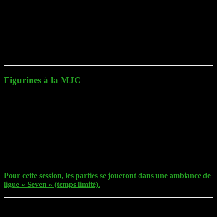
Samedi 06 juillet 2024, rendez-vous à 14h à la
MJC
, pour les jeux
de figurines :
Blood Bowl
« Seven »,
Krosmaster Blast
.
Figurines à la MJC
Les jeux mis à l’honneur pour cette session :
Blood Bowl « Seven »:
Type de jeu :
Jeu de football américain
Univers :
Médiéval fantastique
Débutants :
Parties d’initiation
Confirmés :
Amenez votre équipe (Règles 2020 –
Teams de 7 joueurs à 600.000 PC)
Pour cette session, les parties se joueront dans une ambiance de
ligue « Seven » (temps limité)
.
Krosmaster Blast
: