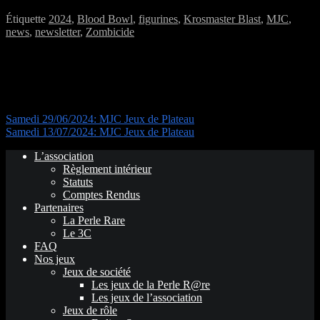
Étiquette
2024
,
Blood Bowl
,
figurines
,
Krosmaster Blast
,
MJC
,
news
,
newsletter
,
Zombicide
Navigation de l’article
Samedi 29/06/2024: MJC Jeux de Plateau
Samedi 13/07/2024: MJC Jeux de Plateau
L’association
Règlement intérieur
Statuts
Comptes Rendus
Partenaires
La Perle Rare
Le 3C
FAQ
Nos jeux
Jeux de société
Les jeux de la Perle R@re
Les jeux de l’association
Jeux de rôle