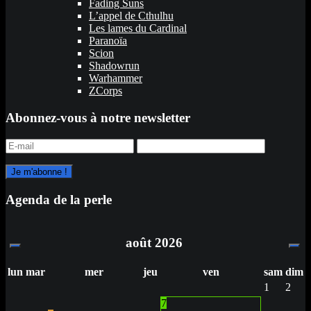
Fading Suns
L’appel de Cthulhu
Les lames du Cardinal
Paranoïa
Scion
Shadowrun
Warhammer
ZCorps
Abonnez-vous à notre newsletter
Agenda de la perle
août
2026
lun
mar
mer
jeu
ven
sam
dim
1
2
7