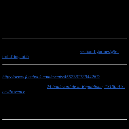
Type de jeu :
Jeu d’escarmouche / Prise d’objectifs
Univers :
Wakfu
Débutants :
Parties d’initiation
Confirmés :
Equipe de 2 à 4 Krosmasters
Des parties de
Zombicide v1
sont toujours possibles ainsi que
KillTeam
(uniquement pour joueurs confirmés).
Note :
Si vous souhaitez
[faire]
découvrir un autre jeu de figurines,
n’hésitez pas à nous contacter à l’adresse :
section-figurines@le-
troll-fringant.fr
Evénement facebook :
https://www.facebook.com/events/455238173944267/
MJC Jacques Prévert :
24 boulevard de la République, 13100 Aix-
en-Provence
Accès :
L’entrée s’effectue par la cour
rue Joseph Ravaisou
(monter les escaliers derrière la haie sur la droite)
Bon week-end à tous !