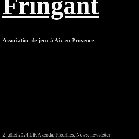
Fringant
Association de jeux à Aix-en-Provence
Samedi 06/07/2024 : Jeux de figurines à la
MJC
2 juillet 2024
Lily
Agenda
,
Figurines
,
News
,
newsletter