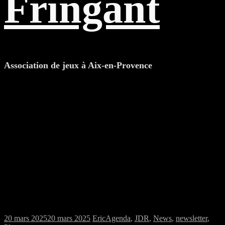
Fringant
Association de jeux à Aix-en-Provence
Samedi 22/03/2025 : MJC jeux de plateau
et jeu de rôles
20 mars 2025
20 mars 2025
Eric
Agenda
,
JDR
,
News
,
newsletter
,