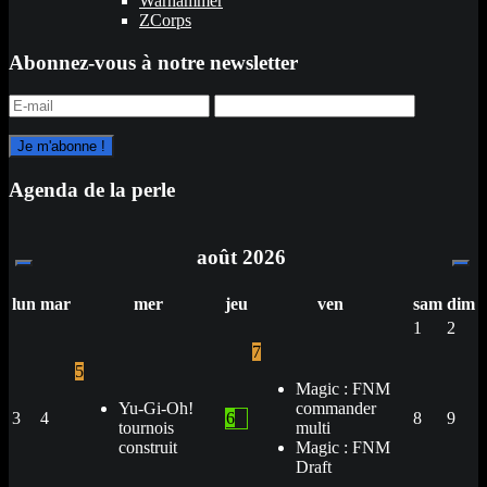
Warhammer
ZCorps
Abonnez-vous à notre newsletter
Agenda de la perle
août
2026
lun
mar
mer
jeu
ven
sam
dim
1
2
7
5
Magic : FNM
Yu-Gi-Oh!
commander
3
4
6
8
9
tournois
multi
construit
Magic : FNM
Draft