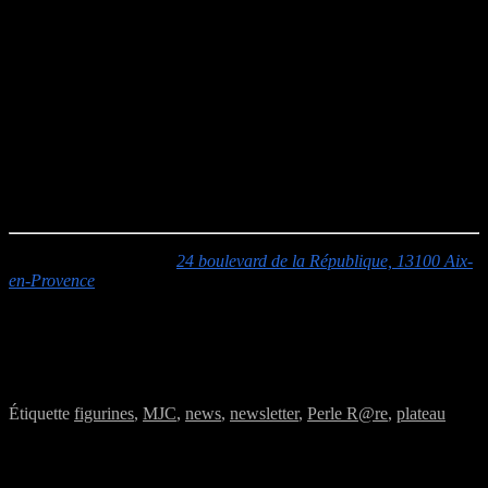
Fiches pré-tirées
Partie d’initiation
Cette partie est la suite de la semaine dernière, places limitées en
fonction de la présence des participants à la première session.
contactez le MJ NickJohnns sur le discord.
Shadowrun :
Univers : cyberpunk et fantasy,
Type: Campagne
Partie complète
MJC Jacques Prévert :
24 boulevard de la République, 13100 Aix-
en-Provence
Accès :
L’entrée s’effectue par la cour
rue Joseph Ravaisou
(monter les escaliers derrière la haie sur la droite)
Pour être sûr de profiter des jeux, venez avant 18h00.
Étiquette
figurines
,
MJC
,
news
,
newsletter
,
Perle R@re
,
plateau